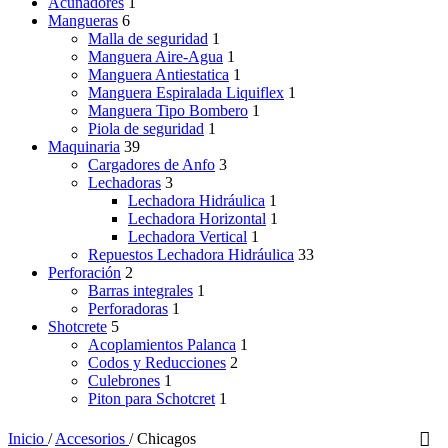
Acuñadores
1
Mangueras
6
Malla de seguridad
1
Manguera Aire-Agua
1
Manguera Antiestatica
1
Manguera Espiralada Liquiflex
1
Manguera Tipo Bombero
1
Piola de seguridad
1
Maquinaria
39
Cargadores de Anfo
3
Lechadoras
3
Lechadora Hidráulica
1
Lechadora Horizontal
1
Lechadora Vertical
1
Repuestos Lechadora Hidráulica
33
Perforación
2
Barras integrales
1
Perforadoras
1
Shotcrete
5
Acoplamientos Palanca
1
Codos y Reducciones
2
Culebrones
1
Piton para Schotcret
1
Inicio
/
Accesorios
/
Chicagos