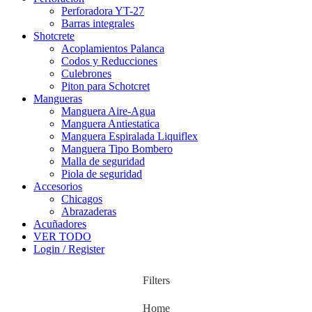
Perforadora YT-27
Barras integrales
Shotcrete
Acoplamientos Palanca
Codos y Reducciones
Culebrones
Piton para Schotcret
Mangueras
Manguera Aire-Agua
Manguera Antiestatica
Manguera Espiralada Liquiflex
Manguera Tipo Bombero
Malla de seguridad
Piola de seguridad
Accesorios
Chicagos
Abrazaderas
Acuñadores
VER TODO
Login / Register
Filters
Home