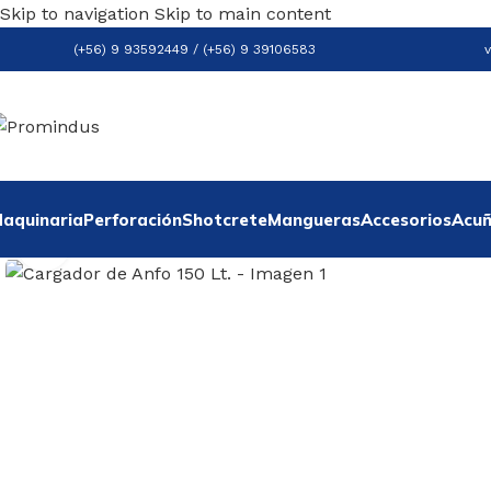
Skip to navigation
Skip to main content
(+56) 9 93592449 / (+56) 9 39106583
aquinaria
Perforación
Shotcrete
Mangueras
Accesorios
Acu
Click to enlarge