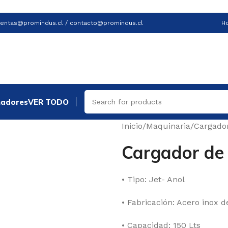
ventas@promindus.cl / contacto@promindus.cl
Ho
ñadores
VER TODO
Inicio
/
Maquinaria
/
Cargado
Cargador de 
• Tipo: Jet- Anol
• Fabricación: Acero inox
• Capacidad: 150 Lts