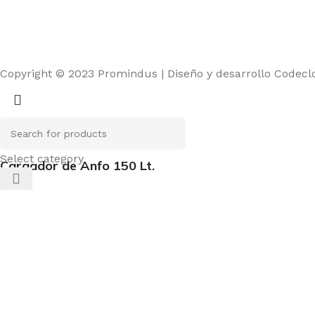
Copyright © 2023 Promindus | Diseño y desarrollo Codec
Select category
Cargador de Anfo 150 Lt.
starzbet güncel giriş
starzbet giriş
starzbet
starzbet güncel