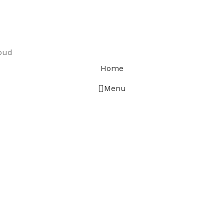
loud
Home
Menu
 giriş
starzbet giriş
starzbet
starzbet güncel giriş
starzbet